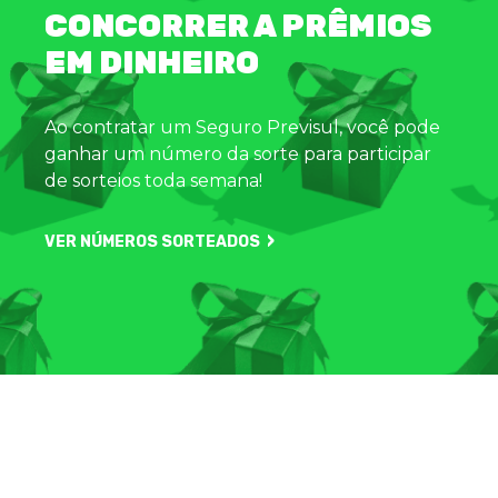
CONCORRER A PRÊMIOS
EM DINHEIRO
Ao contratar um Seguro Previsul, você pode
ganhar um número da sorte para participar
de sorteios toda semana!
VER NÚMEROS SORTEADOS